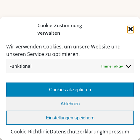
FUSSBALL
Cookie-Zustimmung
Fußballausbildung
verwalten
Wir verwenden Cookies, um unsere Website und
unseren Service zu optimieren.
PRAXISSCHULE
Funktional
Immer aktiv
Die Praxisschule
Fächer und Stundentafel
Pflichtpraktikum
Cookies akzeptieren
Aufnahmebedingungen
Ablehnen
KONTAKTDATEN
Einstellungen speichern
Kontakt
Cookie-Richtlinie
Datenschutzerklärung
Impressum
Impressum