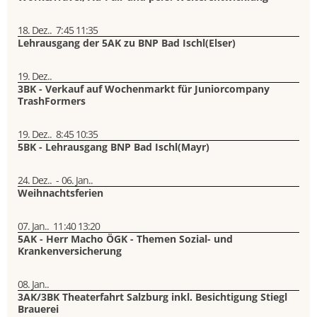
18. Dez..
7:45
11:35
Lehrausgang der 5AK zu BNP Bad Ischl(Elser)
19. Dez..
3BK - Verkauf auf Wochenmarkt für Juniorcompany
TrashFormers
19. Dez..
8:45
10:35
5BK - Lehrausgang BNP Bad Ischl(Mayr)
24. Dez..
-
06. Jan..
Weihnachtsferien
07. Jan..
11:40
13:20
5AK - Herr Macho ÖGK - Themen Sozial- und
Krankenversicherung
08. Jan..
3AK/3BK Theaterfahrt Salzburg inkl. Besichtigung Stiegl
Brauerei