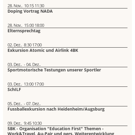
28. Nov..
10:15
11:30
Doping Vortrag NADA
28. Nov..
15:00
18:00
Elternsprechtag
02. Dez..
8:30
17:00
Exkursion Atomic und Airlink 4BK
03. Dez..
-
04. Dez..
Sportmotorische Testungen unserer Sportler
03. Dez..
13:00
17:00
SchILF
05. Dez..
-
07. Dez..
Fussballexkursion nach Heidenheim/Augsburg
09. Dez..
9:45
10:30
5BK - Organisation "Education First" Themen -
Work&Travel, Au-Pair und pers. Weiterentwicklung