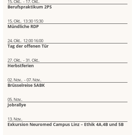
15. Okt..
-
17. Okt..
Berufspraktikum 2PS
15. Okt..
13:30
15:30
Mündliche RDP
24. Okt..
12:00
16:00
Tag der offenen Tür
27. Okt..
-
31. Okt..
Herbstferien
02. Nov..
-
07. Nov..
Brüsselreise 5ABK
05. Nov..
Jobrallye
13. Nov..
Exkursion Neuromed Campus Linz – Ethik 4A,4B und 5B