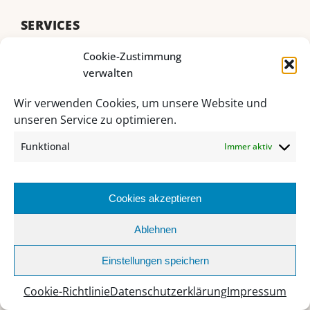
SERVICES
Anmeldung
Cookie-Zustimmung
Schnuppern
verwalten
Infoblätter und Vordrucke
Wir verwenden Cookies, um unsere Website und
Terminkalender
unseren Service zu optimieren.
Alle Beiträge/News
Nachhilfeservice
Funktional
Immer aktiv
Bildungsberatung
Druckerguthaben
Cookies akzeptieren
Ablehnen
Einstellungen speichern
Cookie-Richtlinie
Datenschutzerklärung
Impressum