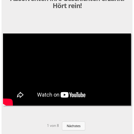
Hört rein!
1
von
8
Nächstes