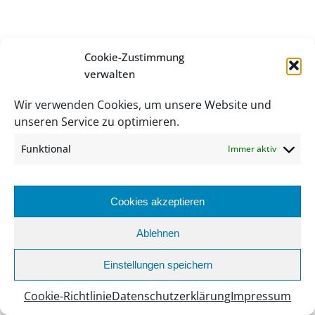
UNSERE PARTNER
Cookie-Zustimmung
verwalten
WIR DANKEN UNSEREN PARTNERN FÜR
IHRE FREUNDLICHE UNTERSTÜTZUNG
Wir verwenden Cookies, um unsere Website und
unseren Service zu optimieren.
Funktional
Immer aktiv
Cookies akzeptieren
Ablehnen
Einstellungen speichern
Cookie-Richtlinie
Datenschutzerklärung
Impressum