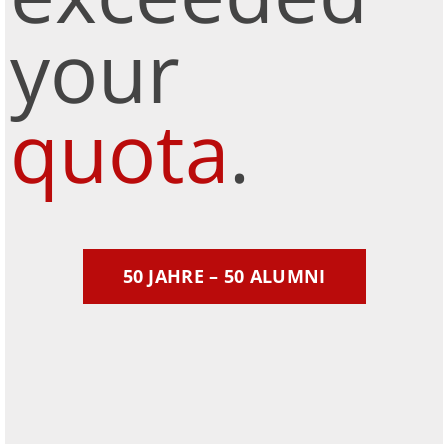
your
quota
.
50 JAHRE – 50 ALUMNI