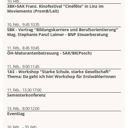
10. Feb..
3BK+5AK Franz. Kinofestival "Cinéfête" in Linz im
Moviemento (PromB/Leit)
10. Feb..
9:45
10:35
5BK - Vortrag "Bildungskarriere und Berufsorientierung"
Mag. Stephanie Panzl Laimer - BNP Steuerberatung
11. Feb..
8:45
10:45
ÖH-Maturantenbetreuung - 5AK/BK(Posch)
11. Feb..
9:00
11:45
1AS - Workshop "Starke Schule, starke Gesellschaft"
Thema: Da geht ich hin! Workshop für ErstwählerInnen
11. Feb..
13:30
17:00
Semesterkonferenz
13. Feb..
8:00
12:00
Eventtag
16. Feb..
-
20. Feb..