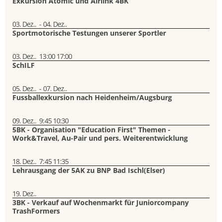
Exkursion Atomic und Airlink 4BK
03. Dez..
-
04. Dez..
Sportmotorische Testungen unserer Sportler
03. Dez..
13:00
17:00
SchILF
05. Dez..
-
07. Dez..
Fussballexkursion nach Heidenheim/Augsburg
09. Dez..
9:45
10:30
5BK - Organisation "Education First" Themen -
Work&Travel, Au-Pair und pers. Weiterentwicklung
18. Dez..
7:45
11:35
Lehrausgang der 5AK zu BNP Bad Ischl(Elser)
19. Dez..
3BK - Verkauf auf Wochenmarkt für Juniorcompany
TrashFormers