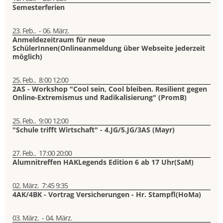
Semesterferien
23. Feb..
-
06. März.
Anmeldezeitraum für neue
SchülerInnen(Onlineanmeldung über Webseite jederzeit
möglich)
25. Feb..
8:00
12:00
2AS - Workshop "Cool sein, Cool bleiben. Resilient gegen
Online-Extremismus und Radikalisierung" (PromB)
25. Feb..
9:00
12:00
"Schule trifft Wirtschaft" - 4.JG/5.JG/3AS (Mayr)
27. Feb..
17:00
20:00
Alumnitreffen HAKLegends Edition 6 ab 17 Uhr(SaM)
02. März.
7:45
9:35
4AK/4BK - Vortrag Versicherungen - Hr. Stampfl(HoMa)
03. März.
-
04. März.