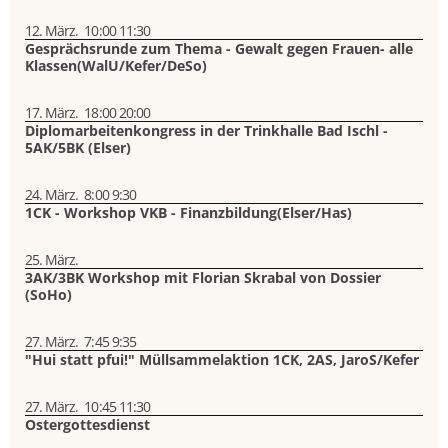
12. März.
10:00
11:30
Gesprächsrunde zum Thema - Gewalt gegen Frauen- alle
Klassen(WalU/Kefer/DeSo)
17. März.
18:00
20:00
Diplomarbeitenkongress in der Trinkhalle Bad Ischl -
5AK/5BK (Elser)
24. März.
8:00
9:30
1CK - Workshop VKB - Finanzbildung(Elser/Has)
25. März.
3AK/3BK Workshop mit Florian Skrabal von Dossier
(SoHo)
27. März.
7:45
9:35
"Hui statt pfui!" Müllsammelaktion 1CK, 2AS, JaroS/Kefer
27. März.
10:45
11:30
Ostergottesdienst