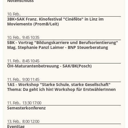
Notenschluss
10. Feb..
3BK+5AK Franz. Kinofestival "Cinéfête" in Linz im
Moviemento (PromB/Leit)
10. Feb..
9:45
10:35
5BK - Vortrag "Bildungskarriere und Berufsorientierung"
Mag. Stephanie Panzl Laimer - BNP Steuerberatung
11. Feb..
8:45
10:45
ÖH-Maturantenbetreuung - 5AK/BK(Posch)
11. Feb..
9:00
11:45
1AS - Workshop "Starke Schule, starke Gesellschaft"
Thema: Da geht ich hin! Workshop für ErstwählerInnen
11. Feb..
13:30
17:00
Semesterkonferenz
13. Feb..
8:00
12:00
Eventtag