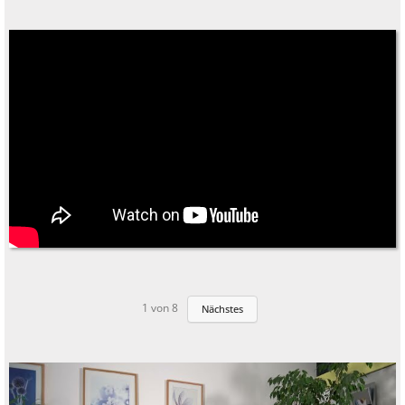
1
von
8
Nächstes