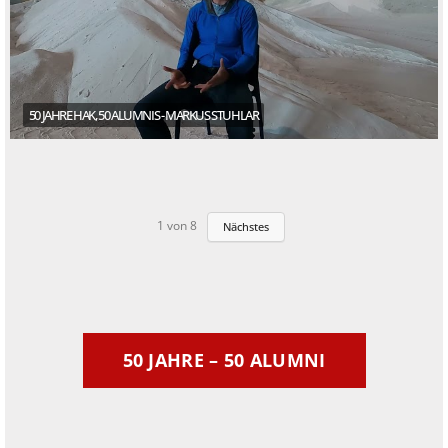
50 JAHRE HAK, 50 ALUMNIS - MARKUS STUHLAR
1
von
8
Nächstes
50 JAHRE – 50 ALUMNI