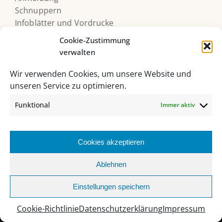
Schnuppern
Infoblätter und Vordrucke
Terminkalender
Cookie-Zustimmung
Alle Beiträge/News
verwalten
Nachhilfeservice
Bildungsberatung
Wir verwenden Cookies, um unsere Website und
Druckerguthaben
unseren Service zu optimieren.
Funktional
Immer aktiv
Cookies akzeptieren
Ablehnen
Einstellungen speichern
Cookie-Richtlinie
Datenschutzerklärung
Impressum
HAK/HAS Bad Ischl, Grazer Straße 27, 4820 Bad Ischl