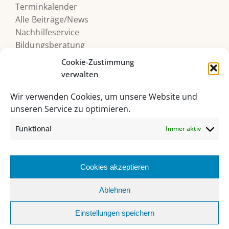
Terminkalender
Alle Beiträge/News
Nachhilfeservice
Bildungsberatung
Druckerguthaben
Cookie-Zustimmung
verwalten
Wir verwenden Cookies, um unsere Website und
unseren Service zu optimieren.
Funktional
Immer aktiv
Cookies akzeptieren
HAK/HAS Bad Ischl, Grazer Straße 27, 4820 Bad Ischl
Ablehnen
06132 235 62 |
sekretariat@hakhasbadischl.at
Einstellungen speichern
Facebook
Instagram
YouTube
Office
MS
Webuntis
Biblio