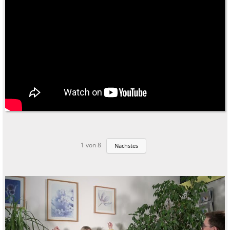
1
von
8
Nächstes