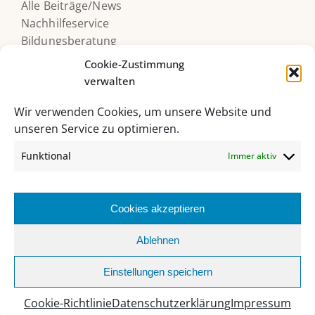
Alle Beiträge/News
Nachhilfeservice
Bildungsberatung
Druckerguthaben
Cookie-Zustimmung
verwalten
Wir verwenden Cookies, um unsere Website und
unseren Service zu optimieren.
Funktional
Immer aktiv
Cookies akzeptieren
HAK/HAS Bad Ischl, Grazer Straße 27, 4820 Bad Ischl
Ablehnen
06132 235 62 |
sekretariat@hakhasbadischl.at
Einstellungen speichern
Facebook
Instagram
YouTube
Office
MS
Webuntis
Biblio
365
Teams
Cookie-Richtlinie
Datenschutzerklärung
Impressum