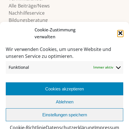
Alle Beiträge/News
Nachhilfeservice
Bildungsberatung
Druckerguthaben
Cookie-Zustimmung
verwalten
Wir verwenden Cookies, um unsere Website und
unseren Service zu optimieren.
Funktional
Immer aktiv
Cookies akzeptieren
HAK/HAS Bad Ischl, Grazer Straße 27, 4820 Bad Ischl
Ablehnen
06132 235 62 |
sekretariat@hakhasbadischl.at
Einstellungen speichern
Facebook
Instagram
YouTube
Office
MS
Webuntis
Biblio
365
Teams
Cookie-Richtlinie
Datenschutzerklärung
Impressum