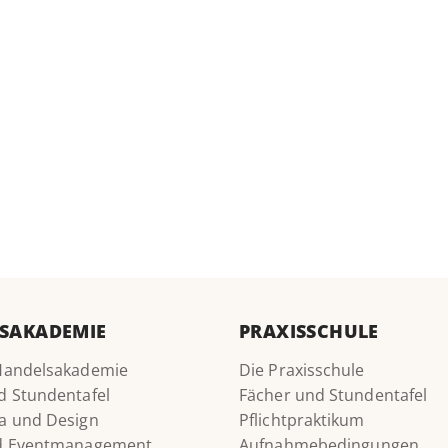
SAKADEMIE
PRAXISSCHULE
Handelsakademie
Die Praxisschule
d Stundentafel
Fächer und Stundentafel
a und Design
Pflichtpraktikum
nd Eventmanagement
Aufnahmebedingungen