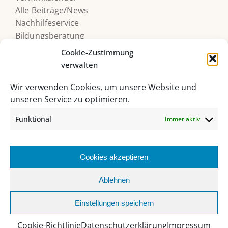
Alle Beiträge/News
Nachhilfeservice
Bildungsberatung
Druckerguthaben
Cookie-Zustimmung
verwalten
Wir verwenden Cookies, um unsere Website und
unseren Service zu optimieren.
Funktional
Immer aktiv
Cookies akzeptieren
HAK/HAS Bad Ischl, Grazer Straße 27, 4820 Bad Ischl
Ablehnen
06132 235 62 |
sekretariat@hakhasbadischl.at
Einstellungen speichern
Facebook
Instagram
YouTube
Office
MS
Webuntis
Biblio
365
Teams
Cookie-Richtlinie
Datenschutzerklärung
Impressum