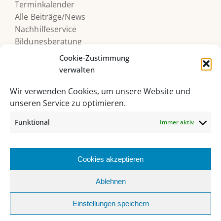
Terminkalender
Alle Beiträge/News
Nachhilfeservice
Bildungsberatung
Druckerguthaben
Cookie-Zustimmung
verwalten
Wir verwenden Cookies, um unsere Website und
unseren Service zu optimieren.
Funktional
Immer aktiv
Cookies akzeptieren
HAK/HAS Bad Ischl, Grazer Straße 27, 4820 Bad Ischl
Ablehnen
06132 235 62 |
sekretariat@hakhasbadischl.at
Einstellungen speichern
Facebook
Instagram
YouTube
Office
MS
Webuntis
Biblio