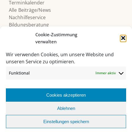
Terminkalender
Alle Beiträge/News
Nachhilfeservice
Bildungsberatung
Druckerguthaben
Cookie-Zustimmung
verwalten
Wir verwenden Cookies, um unsere Website und
unseren Service zu optimieren.
Funktional
Immer aktiv
Cookies akzeptieren
HAK/HAS Bad Ischl, Grazer Straße 27, 4820 Bad Ischl
Ablehnen
06132 235 62 |
sekretariat@hakhasbadischl.at
Einstellungen speichern
Facebook
Instagram
YouTube
Office
MS
Webuntis
Biblio