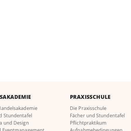
SAKADEMIE
PRAXISSCHULE
Handelsakademie
Die Praxisschule
d Stundentafel
Fächer und Stundentafel
a und Design
Pflichtpraktikum
nd Eventmanagement
Aufnahmebedingungen