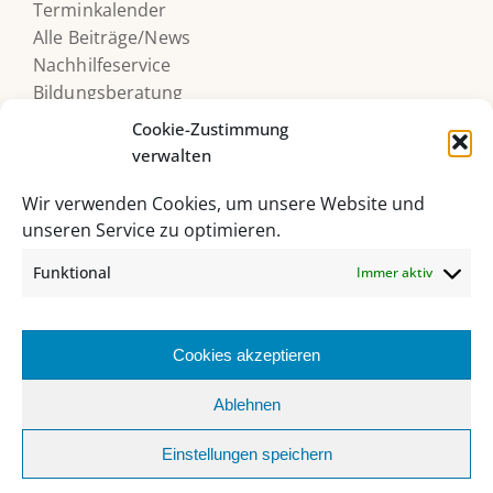
Terminkalender
Alle Beiträge/News
Nachhilfeservice
Bildungsberatung
Druckerguthaben
Cookie-Zustimmung
verwalten
Wir verwenden Cookies, um unsere Website und
unseren Service zu optimieren.
Funktional
Immer aktiv
Cookies akzeptieren
HAK/HAS Bad Ischl, Grazer Straße 27, 4820 Bad Ischl
Ablehnen
06132 235 62 |
sekretariat@hakhasbadischl.at
Einstellungen speichern
Facebook
Instagram
YouTube
Office
MS
Webuntis
Biblio