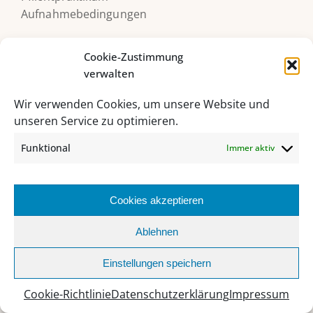
Aufnahmebedingungen
Cookie-Zustimmung
KONTAKTDATEN
verwalten
Kontakt
Wir verwenden Cookies, um unsere Website und
Impressum
unseren Service zu optimieren.
Datenschutzerklärung
Cookie-Richtlinie (EU)
Funktional
Immer aktiv
SERVICES
Cookies akzeptieren
Anmeldung
Ablehnen
Schnuppern
Infoblätter und Vordrucke
Einstellungen speichern
Terminkalender
Cookie-Richtlinie
Datenschutzerklärung
Impressum
Alle Beiträge/News