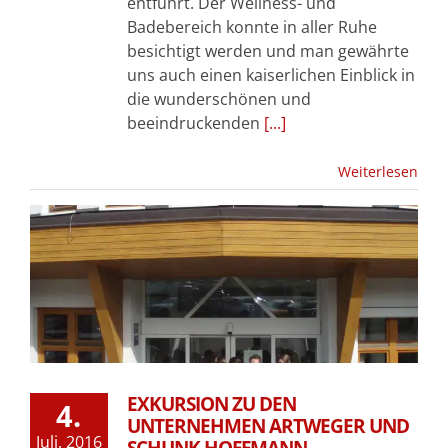
entführt. Der Wellness- und
Badebereich konnte in aller Ruhe
besichtigt werden und man gewährte
uns auch einen kaiserlichen Einblick in
die wunderschönen und
beeindruckenden
[...]
Weiterlesen
EXKURSION ZU DEN
4.
UNTERNEHMEN ARTWEGER UND
Juli. 2016
SCHUNK HOFFMANN