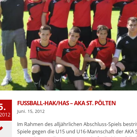
FUSSBALL-HAK/HAS – AKA ST. PÖLTEN
5.
Juni. 15, 2012
 2012
Im Rahmen des alljährlichen Abschluss-Spiels bestr
Spiele gegen die U15 und U16-Mannschaft der AKA St