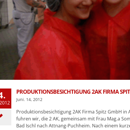
PRODUKTIONSBESICHTIGUNG 2AK FIRMA SPIT
4.
Juni. 14, 2012
 2012
Produktionsbesichtigung 2AK Firma Spitz GmbH in 
fuhren wir, die 2 AK, gemeinsam mit Frau Mag.a S
Bad Ischl nach Attnang-Puchheim. Nach einem kurz