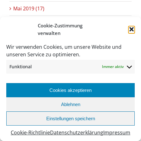
Mai 2019 (17)
April 2019 (11)
Cookie-Zustimmung
verwalten
März 2019 (17)
Wir verwenden Cookies, um unsere Website und
Februar 2019 (13)
unseren Service zu optimieren.
Januar 2019 (16)
Funktional
Immer aktiv
Dezember 2018 (17)
Cookies akzeptieren
November 2018 (16)
Ablehnen
Oktober 2018 (21)
Einstellungen speichern
September 2018 (10)
Cookie-Richtlinie
Datenschutzerklärung
Impressum
August 2018 (3)