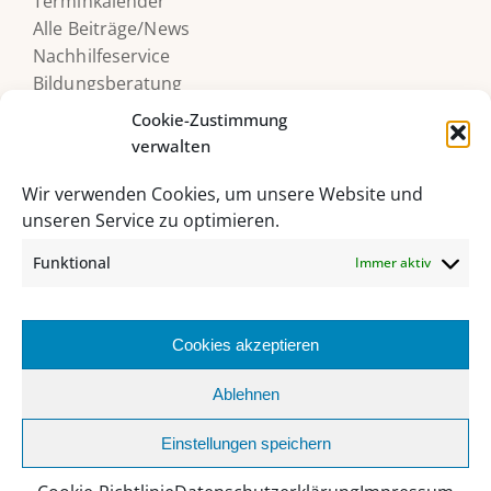
Terminkalender
Alle Beiträge/News
Nachhilfeservice
Bildungsberatung
Druckerguthaben
Cookie-Zustimmung
verwalten
Wir verwenden Cookies, um unsere Website und
unseren Service zu optimieren.
Funktional
Immer aktiv
Cookies akzeptieren
HAK/HAS Bad Ischl, Grazer Straße 27, 4820 Bad Ischl
Ablehnen
06132 235 62 |
sekretariat@hakhasbadischl.at
Einstellungen speichern
Facebook
Instagram
YouTube
Office
MS
Webuntis
Biblio
365
Teams