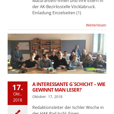
Maturanten/-innen und ihre Eltern in
der AK-Bezirksstelle Vöcklabruck.
Einladung Einzelseiten (1)
Weiterlesen
A INTERESSANTE G´SCHICHT – WIE
17.
GEWINNT MAN LESER?
Okt..
Oktober. 17, 2018
2018
Redaktionsleiter der Ischler Woche in
der HAK Bad Ischl: Einen