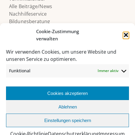
Alle Beiträge/News
Nachhilfeservice
Bildungsberatung
Druckerguthaben
Cookie-Zustimmung
verwalten
Wir verwenden Cookies, um unsere Website und
unseren Service zu optimieren.
Funktional
Immer aktiv
Cookies akzeptieren
HAK/HAS Bad Ischl, Grazer Straße 27, 4820 Bad Ischl
Ablehnen
06132 235 62 |
sekretariat@hakhasbadischl.at
Einstellungen speichern
Facebook
Instagram
YouTube
Office
MS
Webuntis
Biblio
365
Teams
Cookie-Richtlinie
Datenschutzerklärung
Impressum